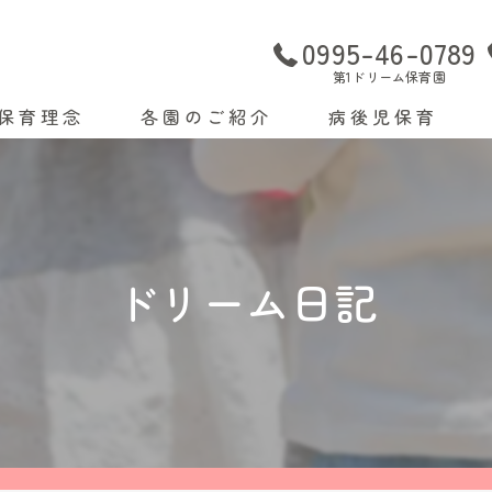
0995-46-0789
第1ドリーム保育園
保育理念
各園のご紹介
病後児保育
今日の保育
第１ドリーム保育園
献立・園だより
第２ドリーム保育園
ドリーム日記
給食について
ドリームクラブ
今日の給食
保育理念