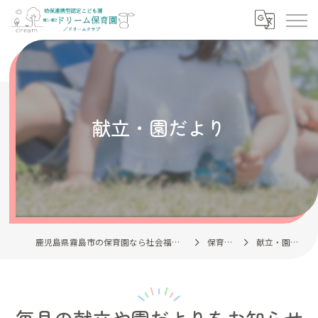
献立・園だより
鹿児島県霧島市の保育園なら社会福祉法人清風会
保育理念
献立・園だより